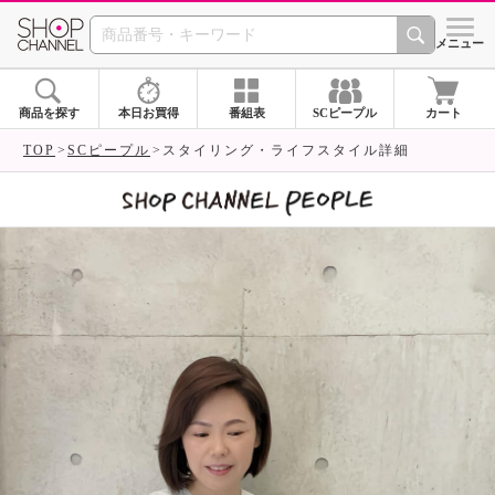
SHOP CHANNEL 
メニュー
商品を探す
本日お買得
番組表
SCピープル
カート
TOP
SCピープル
スタイリング・ライフスタイル詳細