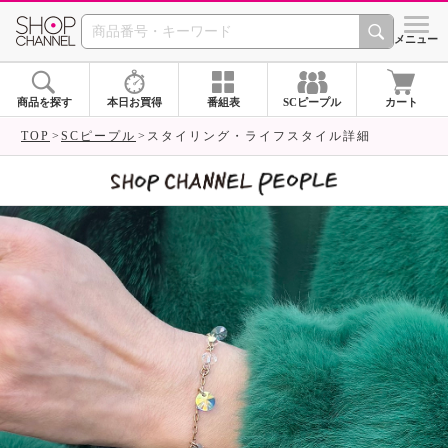
SHOP CHANNEL 
メニュー
商品を探す
本日お買得
番組表
SCピープル
カート
TOP
SCピープル
スタイリング・ライフスタイル詳細