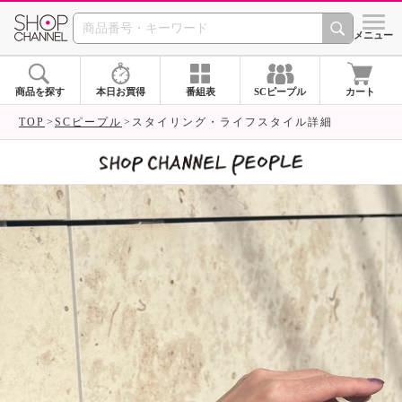
SHOP CHANNEL 
メニュー
商品を探す
本日お買得
番組表
SCピープル
カート
TOP
SCピープル
スタイリング・ライフスタイル詳細