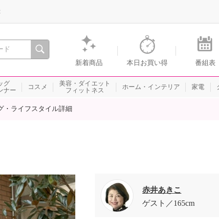
録
、瞬間を。通販・テレビショッピングのショップチャンネル
新着商品
本日お買い得
番組表
ッグ
美容・ダイエット
コスメ
ホーム・インテリア
家電
ンナー
フィットネス
グ・ライフスタイル詳細
赤井あきこ
ゲスト
165cm