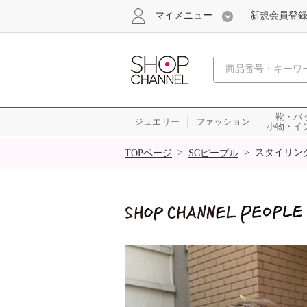
マイメニュー
新規会員登
心おどる
靴・バ
ジュエリー
ファッション
小物・イ
SALE
>
>
スタイリン
TOPページ
SCピープル