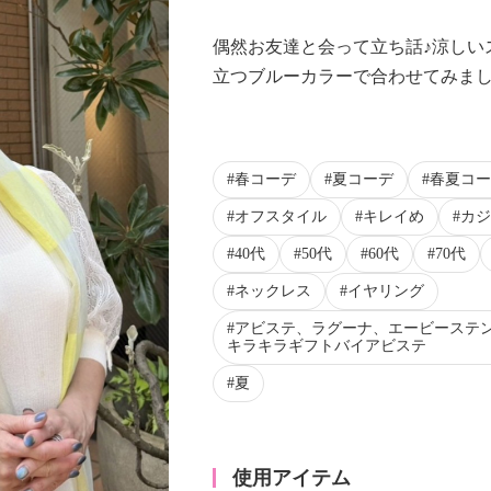
偶然お友達と会って立ち話♪涼しい
立つブルーカラーで合わせてみま
春コーデ
夏コーデ
春夏コー
オフスタイル
キレイめ
カジ
40代
50代
60代
70代
ネックレス
イヤリング
アビステ、ラグーナ、エービーステ
キラキラギフトバイアビステ
夏
使用アイテム