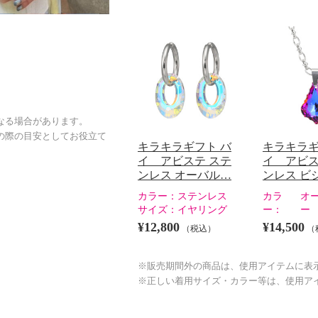
なる場合があります。
の際の目安としてお役立て
キラキラギフト バ
キラキラギ
イ アビステ ステ
イ アビス
ンレス オーバル…
ンレス ビ
カラー：
ステンレス
カラ
オ
サイズ：
イヤリング
ー：
ー
¥12,800
¥14,500
（税込）
（
※販売期間外の商品は、使用アイテムに表
※正しい着用サイズ・カラー等は、使用ア