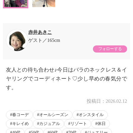
赤井あきこ
ゲスト
165cm
フォローする
友人との待ち合わせ♪今日はバラのネックレス＆イ
ヤリングでコーディネート♡少し早めの春気分で
す。
投稿日：
2026.02.12
春コーデ
オールシーズン
オンスタイル
キレイめ
カジュアル
リゾート
休日
40代
50代
60代
70代
ジュエリー