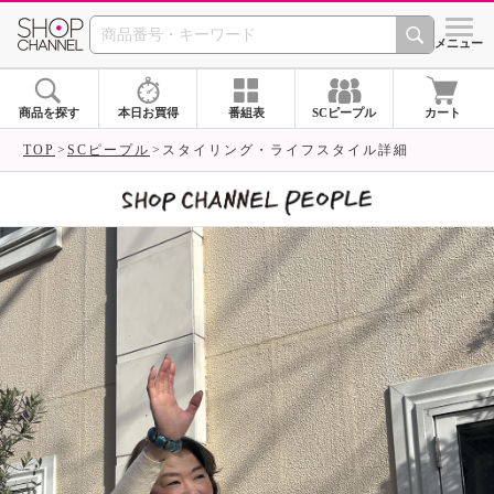
SHOP CHANNEL 
メニュー
商品を探す
本日お買得
番組表
SCピープル
カート
TOP
SCピープル
スタイリング・ライフスタイル詳細