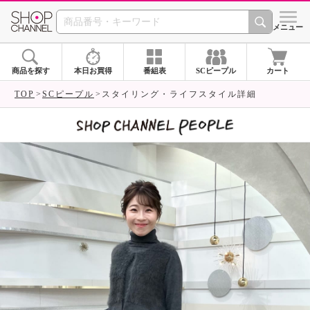
SHOP CHANNEL 
メニュー
商品を探す
本日お買得
番組表
SCピープル
カート
TOP
SCピープル
スタイリング・ライフスタイル詳細