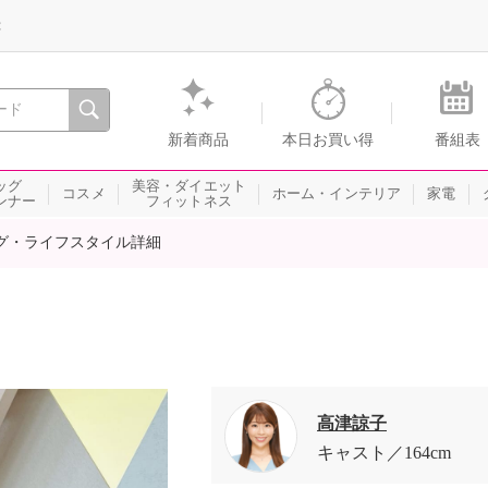
録
、瞬間を。通販・テレビショッピングのショップチャンネル
新着商品
本日お買い得
番組表
ッグ
美容・ダイエット
コスメ
ホーム・インテリア
家電
ンナー
フィットネス
グ・ライフスタイル詳細
高津諒子
キャスト
164cm