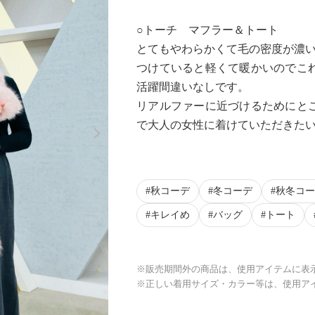
○トーチ マフラー＆トート
とてもやわらかくて毛の密度が濃
つけていると軽くて暖かいのでこ
活躍間違いなしです。
リアルファーに近づけるためにと
Next
で大人の女性に着けていただきた
秋コーデ
冬コーデ
秋冬コー
キレイめ
バッグ
トート
※販売期間外の商品は、使用アイテムに表
※正しい着用サイズ・カラー等は、使用ア