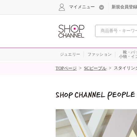
マイメニュー
新規会員登
心おどる
靴・バ
ジュエリー
ファッション
小物・イ
SALE
>
>
スタイリン
TOPページ
SCピープル