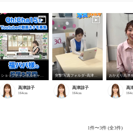
ショップチャンネルキャストでスターティングメンバーを妄想してみた！
突撃!写真フォルダ~高津キャスト篇~
おかえり高津
高津諒子
高津諒子
高
164cm
164cm
164
1件〜3件 (全3件)