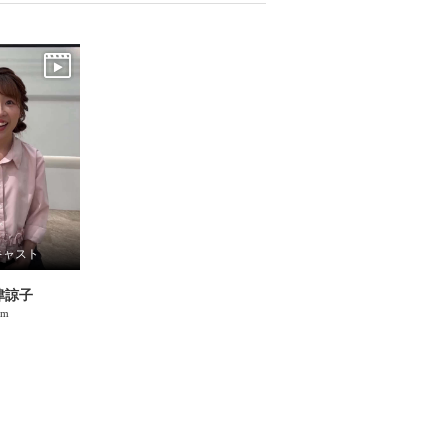
キャスト
津諒子
cm