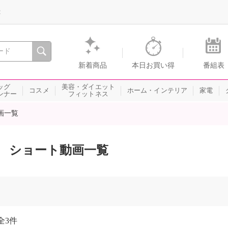
録
、瞬間を。通販・テレビショッピングのショップチャンネル
新着商品
本日お買い得
番組表
ッグ
美容・ダイエット
コスメ
ホーム・インテリア
家電
ンナー
フィットネス
画一覧
ショート動画一覧
全
3件