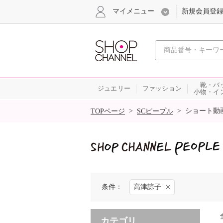
マイメニュー
新規会員登
心おどる
靴・バ
ジュエリー
ファッション
小物・イ
SALE
>
>
ショート動
TOPページ
SCピープル
条件：
高津諒子
カテゴリ