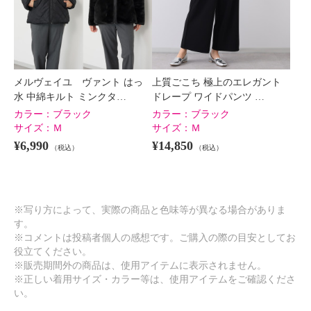
メルヴェイユ ヴァント はっ
上質ごこち 極上のエレガント
水 中綿キルト ミンクタ…
ドレープ ワイドパンツ …
カラー：
ブラック
カラー：
ブラック
サイズ：
Ｍ
サイズ：
Ｍ
¥6,990
¥14,850
（税込）
（税込）
※写り方によって、実際の商品と色味等が異なる場合がありま
す。
※コメントは投稿者個人の感想です。ご購入の際の目安としてお
役立てください。
※販売期間外の商品は、使用アイテムに表示されません。
※正しい着用サイズ・カラー等は、使用アイテムをご確認くださ
い。