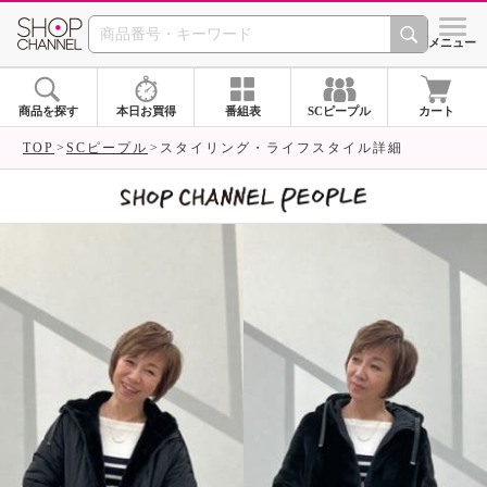
SHOP CHANNEL 
メニュー
商品を探す
本日お買得
番組表
SCピープル
カート
TOP
SCピープル
スタイリング・ライフスタイル詳細