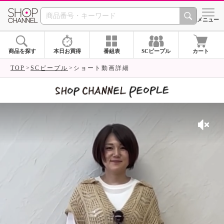
SHOP CHANNEL 
メニュー
商品を探す
本日お買得
番組表
SCピープル
カート
TOP
SCピープル
ショート動画詳細