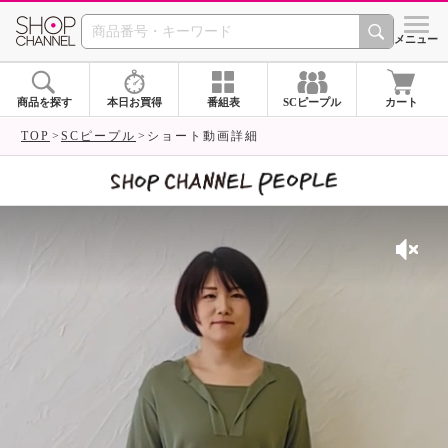
SHOP CHANNEL 
メニュー
商品を探す
本日お買得
番組表
SCピープル
カート
TOP
SCピープル
ショート動画詳細