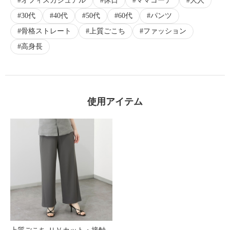
オフィスカジュアル
休日
ママコーデ
大人
30代
40代
50代
60代
パンツ
骨格ストレート
上質ごこち
ファッション
高身長
使用アイテム