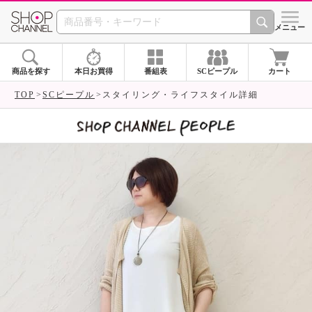
SHOP CHANNEL 
メニュー
商品を探す
本日お買得
番組表
SCピープル
カート
TOP
SCピープル
スタイリング・ライフスタイル詳細