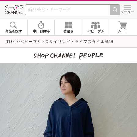
SHOP CHANNEL 
メニュー
商品を探す
本日お買得
番組表
SCピープル
カート
TOP
SCピープル
スタイリング・ライフスタイル詳細