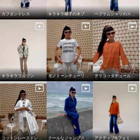
カフタンドレス
キラキラ椰子の木プルオーバーでワクワクスタイリング
ペプラムシャツのスタイリング
キラキラブルゾン
モノトーンチューリップ柄のTシャツ
テラコッタチュールレースプルオーバー。
コットンレースドレスコート
クールなジャンプスーツ‼️
アクティブ&フェミニンスタイリング