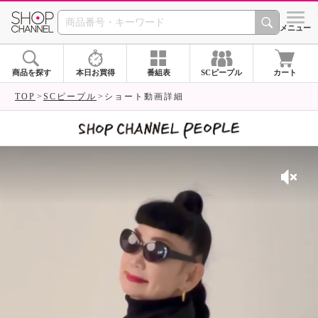
SHOP CHANNEL 
メニュー
商品を探す
本日お買得
番組表
SCピープル
カート
TOP
SCピープル
ショート動画詳細