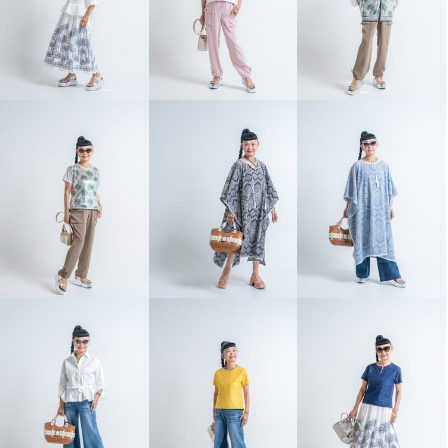
キョウコ ヒガ フード付 マント
風コート “羽織るブランケット”
ブラック
Ｓ〜Ｍ
¥0