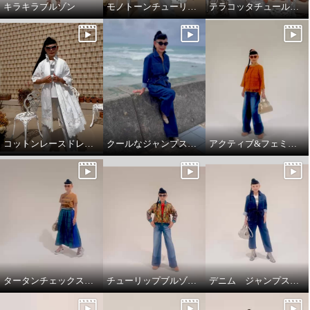
キラキラブルゾン
モノトーンチューリップ柄のTシャツ
テラコッタチュールレースプルオーバー。
コットンレースドレスコート
クールなジャンプスーツ‼️
アクティブ&フェミニンスタイリング
キョウコ ヒガ レースドレスコ
キョウコ ヒガ 接触冷感 チュー
ート
リッププリント Ｔシャツ
タータンチェックスカートで、新鮮スタイリング
チューリップブルゾンと、ブラストパギーパンツ
デニム ジャンプスーツ
オフホワイト
Ｓ〜Ｍ
ホワイト
Ｍ
¥0
¥0