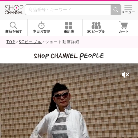
SHOP CHANNEL 
メニュー
商品を探す
本日お買得
番組表
SCピープル
カート
TOP
SCピープル
ショート動画詳細