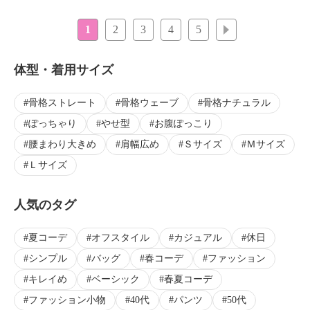
1
2
3
4
5
次へ
体型・着用サイズ
骨格ストレート
骨格ウェーブ
骨格ナチュラル
ぽっちゃり
やせ型
お腹ぽっこり
腰まわり大きめ
肩幅広め
Ｓサイズ
Ｍサイズ
Ｌサイズ
人気のタグ
夏コーデ
オフスタイル
カジュアル
休日
シンプル
バッグ
春コーデ
ファッション
キレイめ
ベーシック
春夏コーデ
ファッション小物
40代
パンツ
50代