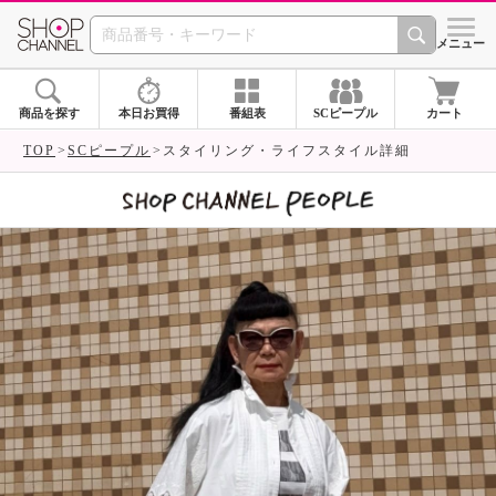
SHOP CHANNEL 
メニュー
商品を探す
本日お買得
番組表
SCピープル
カート
TOP
SCピープル
スタイリング・ライフスタイル詳細