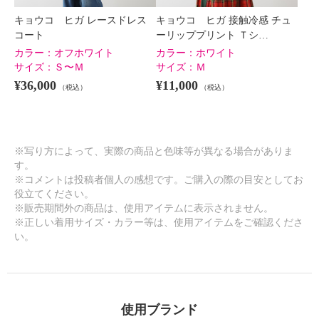
キョウコ ヒガ レースドレス
キョウコ ヒガ 接触冷感 チュ
コート
ーリッププリント Ｔシ…
カラー：
オフホワイト
カラー：
ホワイト
サイズ：
Ｓ〜Ｍ
サイズ：
Ｍ
¥36,000
¥11,000
（税込）
（税込）
※写り方によって、実際の商品と色味等が異なる場合がありま
す。
※コメントは投稿者個人の感想です。ご購入の際の目安としてお
役立てください。
※販売期間外の商品は、使用アイテムに表示されません。
※正しい着用サイズ・カラー等は、使用アイテムをご確認くださ
い。
使用ブランド