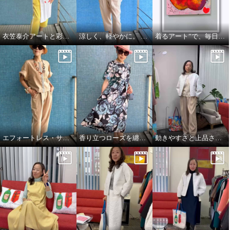
衣笠泰介アートと彩りを楽しむ夏スタイル
涼しく、軽やかに。 それでいて、きちんと美しい。
着るアート”で、毎日をもっと自由に🍎🍏
エフォートレス・サファリエレガンス
香り立つローズを纏う、エフォートレスワンピース
動きやすさと上品さ、どちらも大切にした大人スタイル