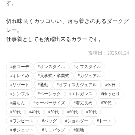
す。
切れ味良くカッコいい、落ち着きのあるダークグ
レー。
仕事着としても活躍出来るカラーです。
投稿日：
2025.01.24
春コーデ
オンスタイル
オフスタイル
キレイめ
入学式・卒業式
カジュアル
リゾート
通勤
オフィスカジュアル
休日
シンプル
ベーシック
エレガンス
ゆったり
楽ちん
オーバーサイズ
着丈長め
20代
30代
40代
50代
60代
70代
ワンピース
バッグ
ショルダー
トート
ポシェット
ミニバッグ
無地