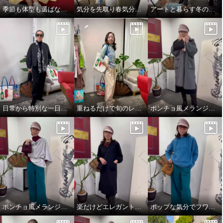
季節も体型も選ばない、頼れるジャンパースカート
気分を先取り春気分コーデ^_^
アートと暮らす冬のワンシーン。
日常から特別な一日まで。表現を変えるエレガンス❣️
重ねるだけで旬のレイヤードスタイル完成👌
ポンチョ風メランジニットストール
ポンチョ風メランジニットストール
楽だけどエレガントスタイル
ポップな気分でフワモコパーカー