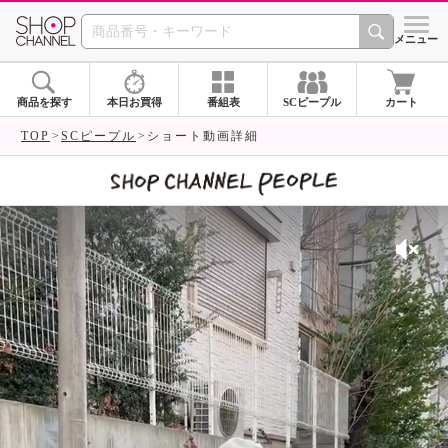
SHOP CHANNEL 
メニュー
商品を探す
本日お買得
番組表
SCピープル
カート
TOP
SCピープル
ショート動画詳細