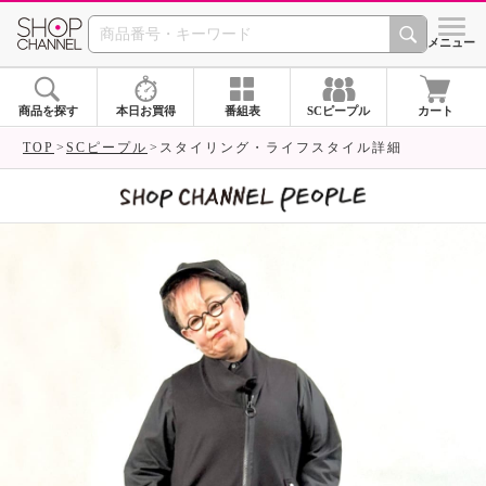
SHOP CHANNEL 
メニュー
商品を探す
本日お買得
番組表
SCピープル
カート
TOP
SCピープル
スタイリング・ライフスタイル詳細