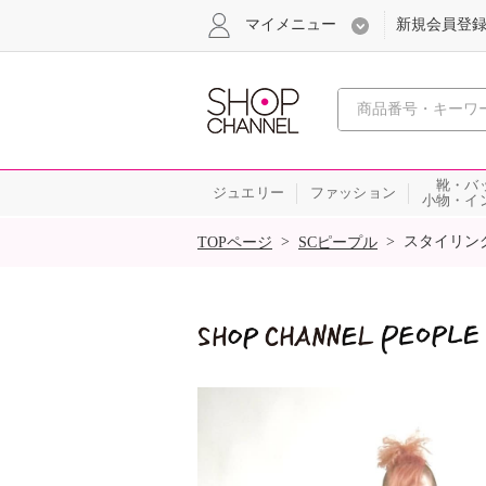
マイメニュー
新規会員登
心おどる
靴・バ
ジュエリー
ファッション
小物・イ
SALE
>
>
スタイリン
TOPページ
SCピープル