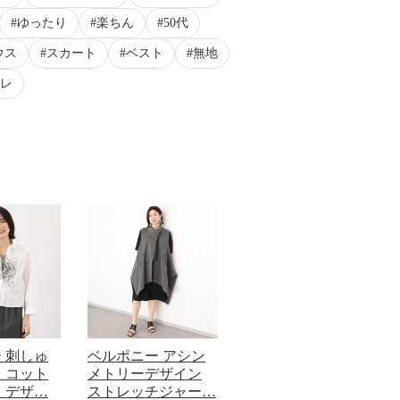
ゆったり
楽ちん
50代
ウス
スカート
ベスト
無地
レ
 刺しゅ
ベルポニー アシン
 コット
メトリーデザイン
 デザ…
ストレッチジャー…