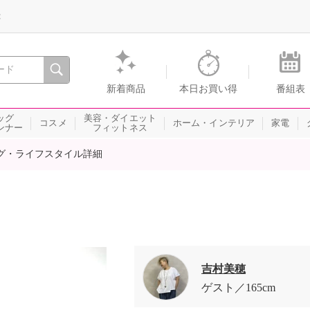
録
、瞬間を。通販・テレビショッピングのショップチャンネル
新着商品
本日お買い得
番組表
ッグ
美容・ダイエット
コスメ
ホーム・インテリア
家電
ンナー
フィットネス
グ・ライフスタイル詳細
吉村美穂
ゲスト
165cm