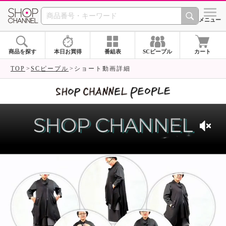
SHOP CHANNEL 
メニュー
商品を探す
本日お買得
番組表
SCピープル
カート
TOP
SCピープル
ショート動画詳細