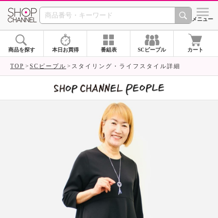
SHOP CHANNEL 
メニュー
商品を探す
本日お買得
番組表
SCピープル
カート
TOP
SCピープル
スタイリング・ライフスタイル詳細