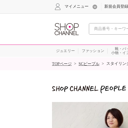
マイメニュー
新規会員登
心おどる
靴・バ
ジュエリー
ファッション
小物・イ
SALE
>
>
スタイリン
TOPページ
SCピープル