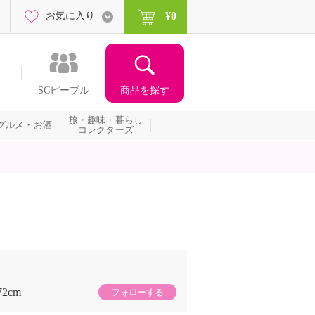
¥0
お気に入り
商品を探す
SCピープル
旅・趣味・暮らし
グルメ・お酒
コレクターズ
72cm
フォローする