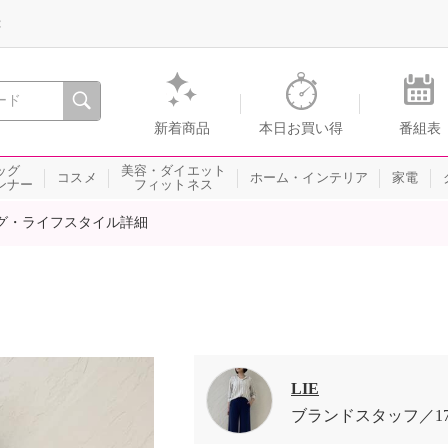
録
、瞬間を。通販・テレビショッピングのショップチャンネル
新着商品
本日お買い得
番組表
ッグ
美容・ダイエット
コスメ
ホーム・インテリア
家電
ンナー
フィットネス
グ・ライフスタイル詳細
LIE
ブランドスタッフ
1