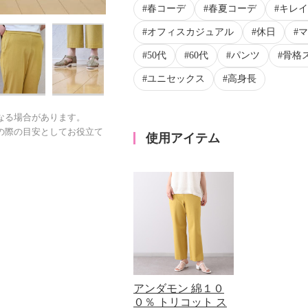
春コーデ
春夏コーデ
キレイ
オフィスカジュアル
休日
マ
50代
60代
パンツ
骨格
ユニセックス
高身長
なる場合があります。
の際の目安としてお役立て
使用アイテム
アンダモン 綿１０
０％ トリコット ス