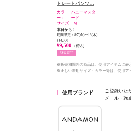
トレートパンツ…
カラ
ハニーマスタ
ー：
ード
サイズ：
Ｍ
本日から！
期間限定：8/7(金)〜13(木)
¥14,300
¥9,500
（税込）
33%OFF
※販売期間外の商品は、使用アイテムに表
※正しい着用サイズ・カラー等は、使用ア
ご登録いた
使用ブランド
メール・Pu