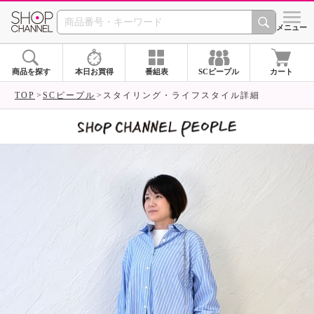
SHOP CHANNEL 
メニュー
商品を探す
本日お買得
番組表
SCピープル
カート
TOP
SCピープル
スタイリング・ライフスタイル詳細