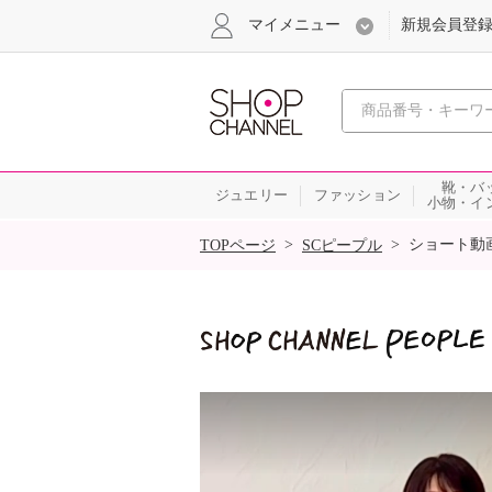
マイメニュー
新規会員登
心おどる
靴・バ
ジュエリー
ファッション
小物・イ
SALE
>
>
ショート動
TOPページ
SCピープル