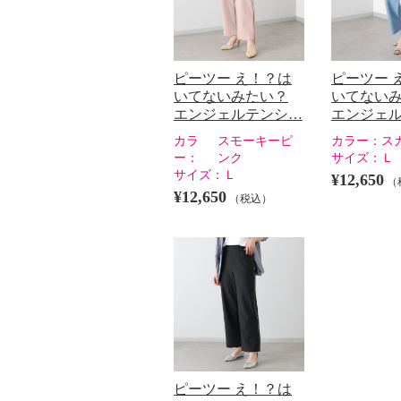
ピーツー え！？は
ピーツー 
いてないみたい？
いてない
エンジェルテンシ…
エンジェ
カラ
スモーキーピ
カラー：
ス
ー：
ンク
サイズ：
Ｌ
サイズ：
Ｌ
¥12,650
（
¥12,650
（税込）
ピーツー え！？は