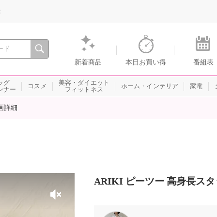
録
、瞬間を。通販・テレビショッピングのショップチャンネル
新着商品
本日お買い得
番組表
ッグ
美容・ダイエット
コスメ
ホーム・インテリア
家電
ンナー
フィットネス
画詳細
ARIKI ピーツー 高身長