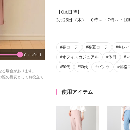
【OA日時】
3月26日（木） 0時～・7時～・10
春コーデ
春夏コーデ
キレイ
0:11/0:11
オフィスカジュアル
休日
マ
50代
60代
パンツ
骨格
なる場合があります。
の際の目安としてお役立て
使用アイテム