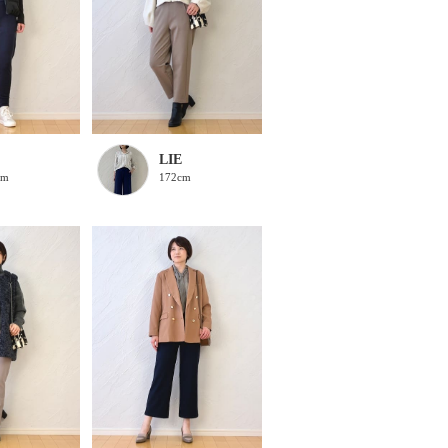
LIE
cm
172cm