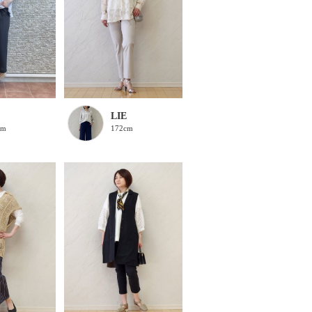
LIE
172cm
cm