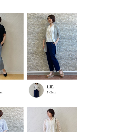
LIE
172cm
cm