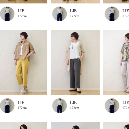
LIE
LIE
LIE
172
172cm
172cm
LIE
LIE
LIE
172cm
172cm
172