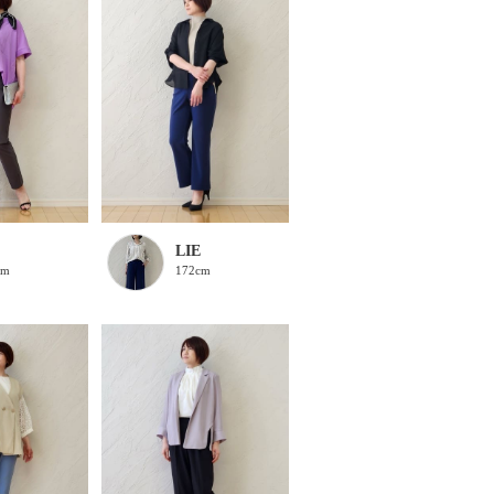
LIE
cm
172cm