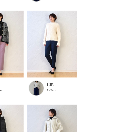
LIE
cm
172cm