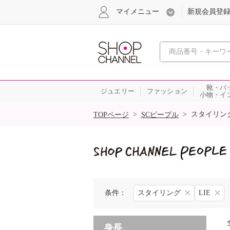
マイメニュー
新規会員登
心おどる
靴・バ
ジュエリー
ファッション
小物・イ
SALE
>
>
スタイリン
TOPページ
SCピープル
条件：
スタイリング
LIE
身長