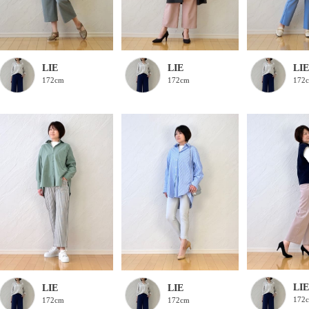
LIE
LIE
LIE
172cm
172
172cm
LIE
LIE
LIE
172
172cm
172cm