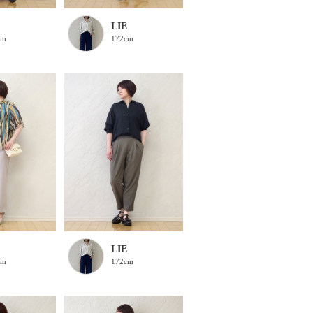
LIE
cm
172cm
LIE
cm
172cm