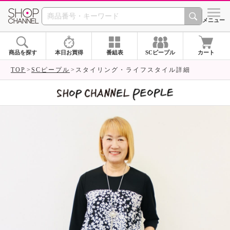
SHOP CHANNEL 
メニュー
商品を探す
本日お買得
番組表
SCピープル
カート
TOP
SCピープル
スタイリング・ライフスタイル詳細