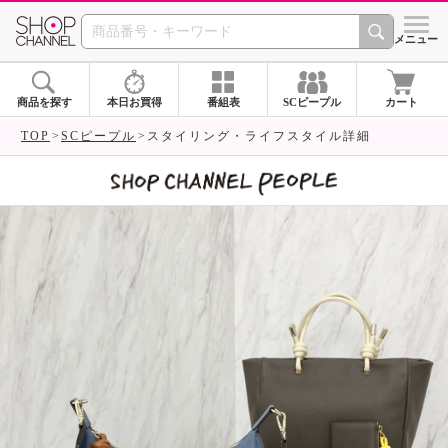
SHOP CHANNEL 
メニュー
商品を探す
本日お買得
番組表
SCピープル
カート
TOP
SCピープル
スタイリング・ライフスタイル詳細