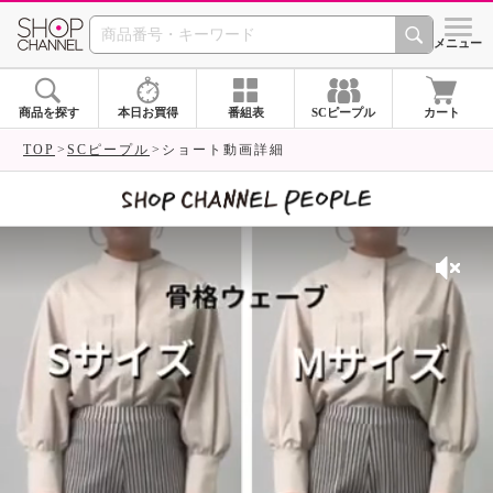
SHOP CHANNEL 
メニュー
商品を探す
本日お買得
番組表
SCピープル
カート
TOP
SCピープル
ショート動画詳細