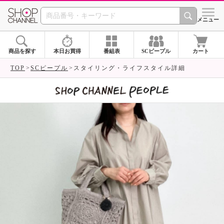
SHOP CHANNEL 
メニュー
商品を探す
本日お買得
番組表
SCピープル
カート
TOP
SCピープル
スタイリング・ライフスタイル詳細