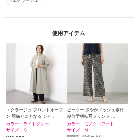
エクラージュ
使用アイテム
エクラージュ フロントオープ
ピーツー 涼やかメッシュ素材
ン 羽織りにもなる シャ…
幾何学柄転写プリント …
カラー：
ライトグレー
カラー：
モノクロアート
サイズ：
Ｓ
サイズ：
Ｍ
期間限定：8/7(金)〜13(木)