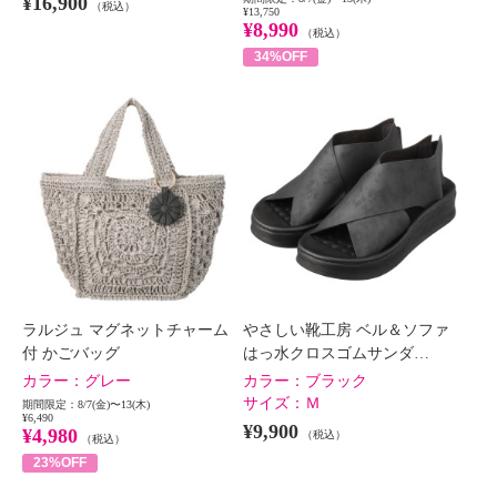
¥16,900
（税込）
¥13,750
¥8,990
（税込）
34%OFF
ラルジュ マグネットチャーム
やさしい靴工房 ベル＆ソファ
付 かごバッグ
はっ水クロスゴムサンダ…
カラー：
グレー
カラー：
ブラック
サイズ：
Ｍ
期間限定：8/7(金)〜13(木)
¥6,490
¥9,900
¥4,980
（税込）
（税込）
23%OFF