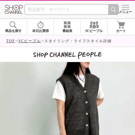
SHOP CHANNEL 
メニュー
商品を探す
本日お買得
番組表
SCピープル
カート
TOP
SCピープル
スタイリング・ライフスタイル詳細