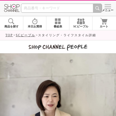
SHOP CHANNEL 
メニュー
商品を探す
本日お買得
番組表
SCピープル
カート
TOP
SCピープル
スタイリング・ライフスタイル詳細