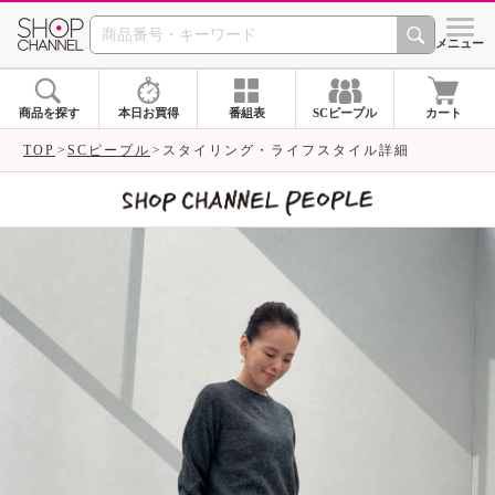
SHOP CHANNEL 
メニュー
商品を探す
本日お買得
番組表
SCピープル
カート
TOP
SCピープル
スタイリング・ライフスタイル詳細