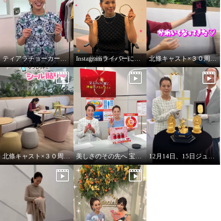
ティアラチョーカーをご紹介します♪
Instagramライバーに挑戦！
北條キャスト×３０周年タブレットにシール貼りpart2
北條キャスト×３０周年タブレットにシール貼り
美しさのその先へ 宝石のように輝く 神秘のオイル レッドオメガ１００
12月14日、15日ジュエリー・ゴールド特別販売会 開催