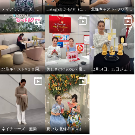
ティアラチョーカーをご紹介します♪
Instagramライバーに挑戦！
北條キャスト×３０周年タブレットにシール貼りpart2
北條キャスト×３０周年タブレットにシール貼り
美しさのその先へ 宝石のように輝く 神秘のオイル レッドオメガ１００
12月14日、15日ジュエリー・ゴールド特別販売会 開催
ネイチャーズ 無染色カシミヤケーブル使いコーディガン
夏いち 北條キャストいちおし！パーリーデュー