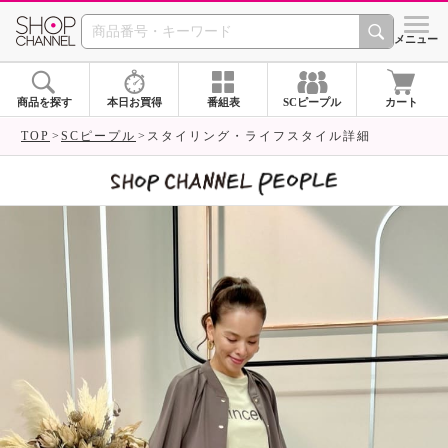
SHOP CHANNEL 
メニュー
商品を探す
本日お買得
番組表
SCピープル
カート
TOP
SCピープル
スタイリング・ライフスタイル詳細