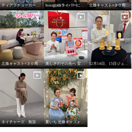
ティアラチョーカーをご紹介します♪
Instagramライバーに挑戦！
北條キャスト×３０周年タブレットにシール貼りpart2
北條キャスト×３０周年タブレットにシール貼り
美しさのその先へ 宝石のように輝く 神秘のオイル レッドオメガ１００
12月14日、15日ジュエリー・ゴールド特別販売会 開催
ネイチャーズ 無染色カシミヤケーブル使いコーディガン
夏いち 北條キャストいちおし！パーリーデュー