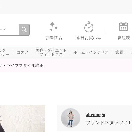
録
、瞬間を。通販・テレビショッピングのショップチャンネル
新着商品
本日お買い得
番組表
ッグ
美容・ダイエット
コスメ
ホーム・インテリア
家電
ンナー
フィットネス
グ・ライフスタイル詳細
akemingo
ブランドスタッフ
1