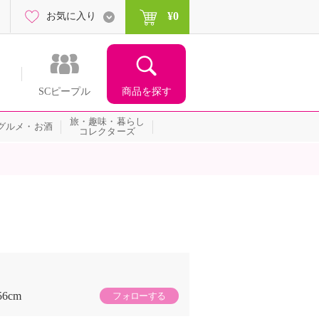
¥0
お気に入り
商品を探す
SCピープル
旅・趣味・暮らし
グルメ・お酒
コレクターズ
56cm
フォローする