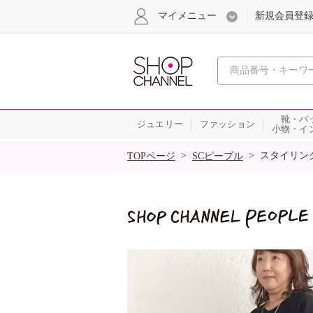
マイメニュー
新規会員登
心おどる
靴・バ
ジュエリー
ファッション
小物・イ
SALE
>
>
スタイリン
TOPページ
SCピープル