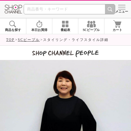
SHOP CHANNEL 
メニュー
商品を探す
本日お買得
番組表
SCピープル
カート
TOP
SCピープル
スタイリング・ライフスタイル詳細