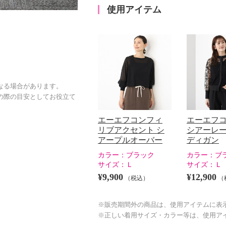
使用アイテム
なる場合があります。
の際の目安としてお役立て
エーエフコンフィ
エーエフ
リブアクセント シ
シアーレー
アープルオーバー
ディガン
カラー：
ブラック
カラー：
ブ
サイズ：
Ｌ
サイズ：
Ｌ
¥9,900
¥12,900
（税込）
（
※販売期間外の商品は、使用アイテムに表
※正しい着用サイズ・カラー等は、使用ア