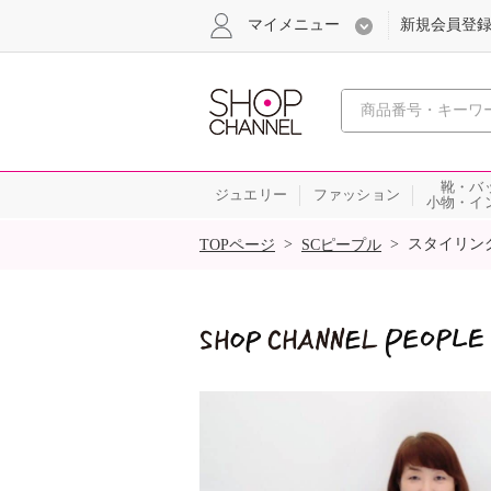
マイメニュー
新規会員登
心おどる
靴・バ
ジュエリー
ファッション
小物・イ
SALE
>
>
スタイリン
TOPページ
SCピープル