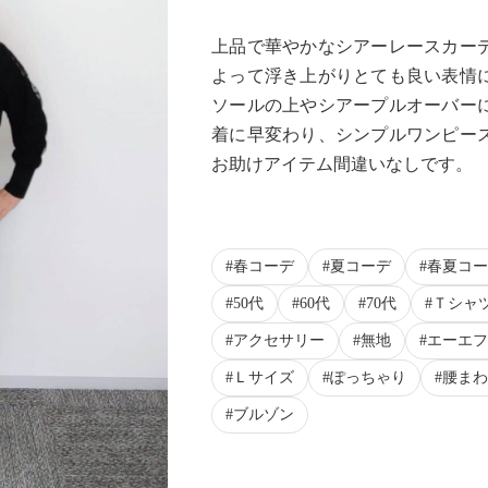
上品で華やかなシアーレースカー
よって浮き上がりとても良い表情
ソールの上やシアープルオーバー
着に早変わり、シンプルワンピー
お助けアイテム間違いなしです。
春コーデ
夏コーデ
春夏コー
50代
60代
70代
Ｔシャ
アクセサリー
無地
エーエフ
Ｌサイズ
ぽっちゃり
腰まわ
ブルゾン