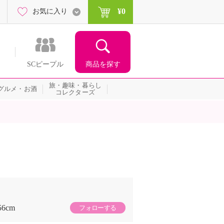
¥0
お気に入り
商品を探す
SCピープル
旅・趣味・暮らし
グルメ・お酒
コレクターズ
56cm
フォローする