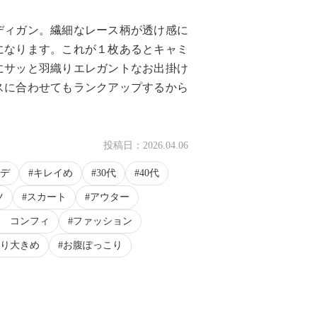
ディガン。繊細なレース柄が透け感に
になります。これが１枚あるとキャミ
にサッと羽織りエレガントなお出掛け
スに合わせてもランクアップするから
投稿日：
2026.04.06
デ
キレイめ
30代
40代
ツ
スカート
アウター
 コンフィ
ファッション
り大きめ
お腹ぽっこり