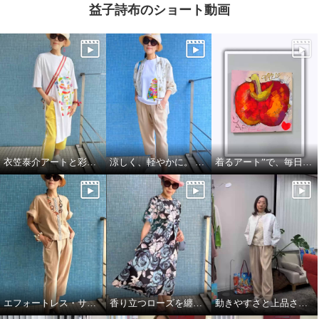
益子詩布のショート動画
衣笠泰介アートと彩りを楽しむ夏スタイル
涼しく、軽やかに。 それでいて、きちんと美しい。
着るアート”で、毎日をもっと自由に🍎🍏
エフォートレス・サファリエレガンス
香り立つローズを纏う、エフォートレスワンピース
動きやすさと上品さ、どちらも大切にした大人スタイル