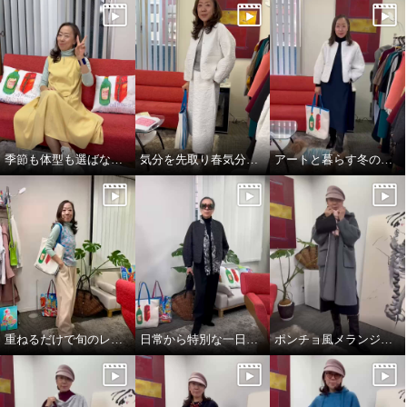
季節も体型も選ばない、頼れるジャンパースカート
気分を先取り春気分コーデ^_^
アートと暮らす冬のワンシーン。
重ねるだけで旬のレイヤードスタイル完成👌
日常から特別な一日まで。表現を変えるエレガンス❣️
ポンチョ風メランジニットストール