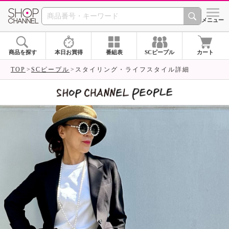
SHOP CHANNEL 
メニュー
商品を探す
本日お買得
番組表
SCピープル
カート
TOP
SCピープル
スタイリング・ライフスタイル詳細