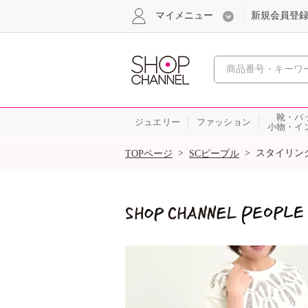
マイメニュー
新規会員登
心おどる
靴・バ
ジュエリー
ファッション
小物・イ
SALE
>
>
スタイリン
TOPページ
SCピープル