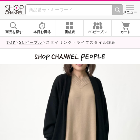
SHOP CHANNEL 
メニュー
商品を探す
本日お買得
番組表
SCピープル
カート
TOP
SCピープル
スタイリング・ライフスタイル詳細