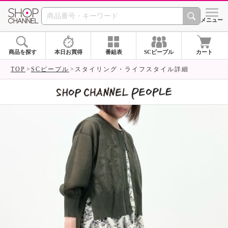
SHOP CHANNEL 
メニュー
商品を探す
本日お買得
番組表
SCピープル
カート
TOP
SCピープル
スタイリング・ライフスタイル詳細