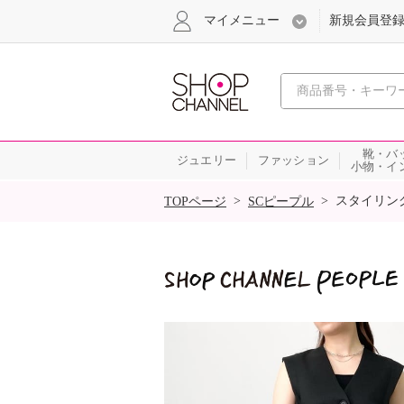
マイメニュー
新規会員登
心おどる
靴・バ
ジュエリー
ファッション
小物・イ
SALE
>
>
スタイリン
TOPページ
SCピープル