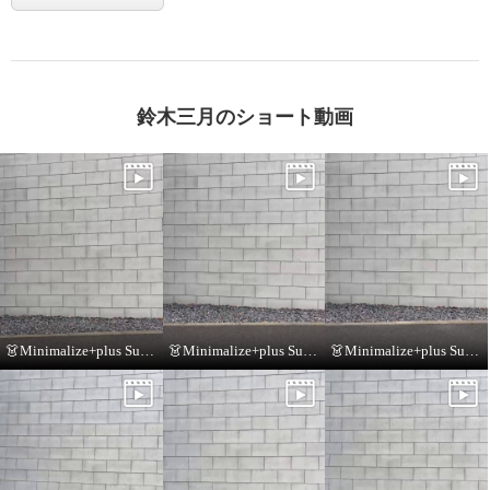
鈴木三月のショート動画
👗Minimalize+plus Summer Collection👗
👗Minimalize+plus Summer Collection👗
👗Minimalize+plus Summer Collection👗