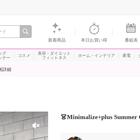
録
、瞬間を。通販・テレビショッピングのショップチャンネル
新着商品
本日お買い得
番組表
ッグ
美容・ダイエット
コスメ
ホーム・インテリア
家電
ンナー
フィットネス
画詳細
👗Minimalize+plus Summer C