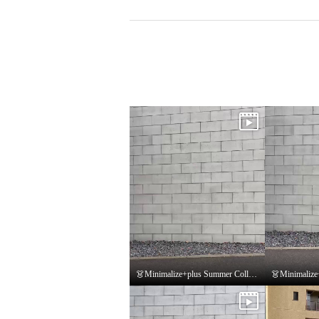
×
商品紹介
👗Minimalize+plus Summer Collection👗