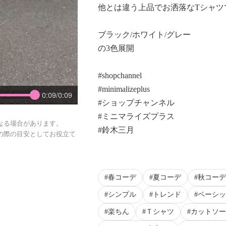
他とは違う上品でお洒落なTシャツ
ブラック/ホワイト/グレー
の3色展開
#shopchannel
#minimalizeplus
0:09/0:09
#ショップチャンネル
#ミニマライズプラス
なる場合があります。
#鈴木三月
の際の目安としてお役立て
春コーデ
夏コーデ
秋コーデ
シンプル
トレンド
ベーシッ
楽ちん
Ｔシャツ
カットソー