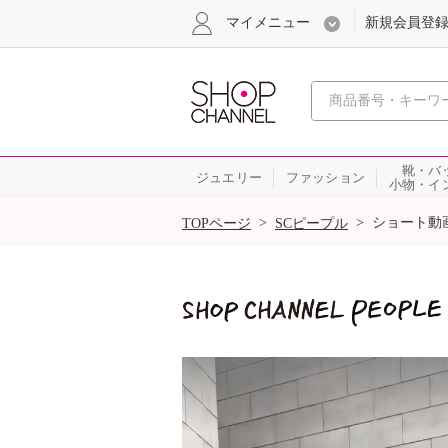
マイメニュー
新規会員登
心おどる
靴・バ
ジュエリー
ファッション
小物・イ
SALE
>
>
ショート動
TOPページ
SCピープル