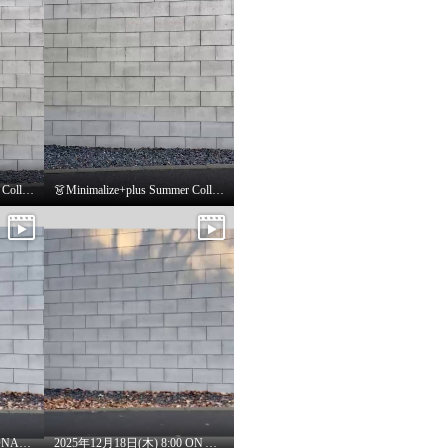
👗Minimalize+plus Summer Collection👗
👗Minimalize+plus Summer Collection👗
2025年12月18日(木)8:00 ONAIRプルオーバー
2025年12月18日(木) 8:00 ON AIR