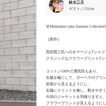
鈴木三月
ゲスト
151cm
👗Minimalize+plus Summer Collection
｛新作｝
髙田賢三氏へのオマージュTシャツ
クラシックなフラワープリントTシ
コットン100%で通気性もあり、
左脇を輪にして、ガーベラのプリ
前後から見えるようにし、
右脇にスリットを施し、動きやす
今回のジャケットを羽織りますと
フラワープリントが見えるように