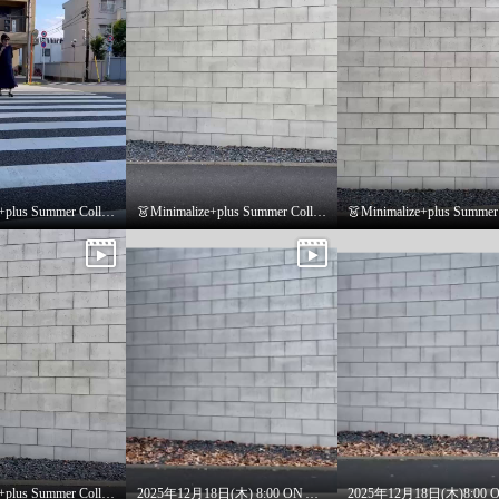
👗Minimalize+plus Summer Collection👗
👗Minimalize+plus Summer Collection👗
👗Minimalize+plus Summer Collection👗
2025年12月18日(木) 8:00 ON AIR ラメニット