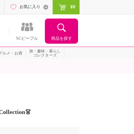
¥0
お気に入り
商品を探す
SCピープル
旅・趣味・暮らし
グルメ・お酒
コレクターズ
ollection👗