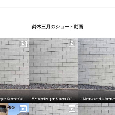
鈴木三月のショート動画
👗Minimalize+plus Summer Collection👗
👗Minimalize+plus Summer Collection👗