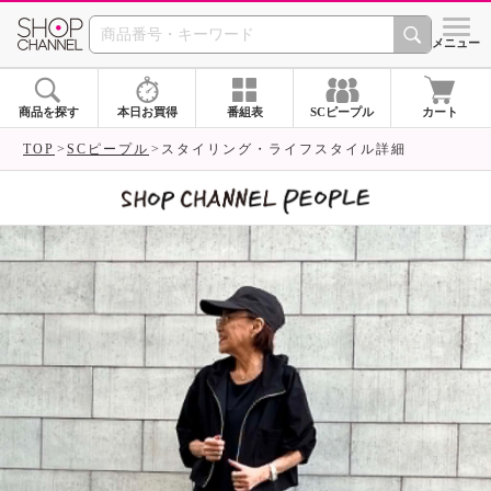
SHOP CHANNEL 
メニュー
商品を探す
本日お買得
番組表
SCピープル
カート
TOP
SCピープル
スタイリング・ライフスタイル詳細