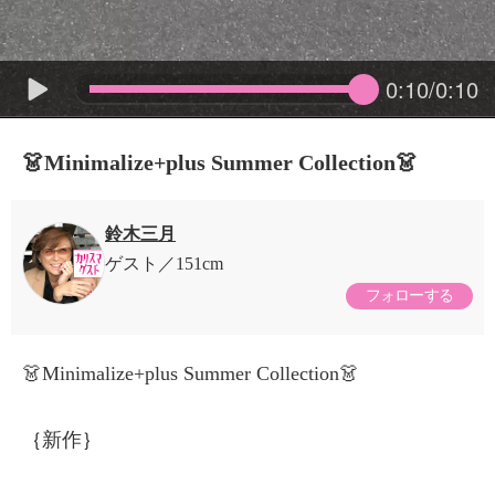
0:10/0:10
👗Minimalize+plus Summer Collection👗
鈴木三月
ゲスト
151cm
フォローする
👗Minimalize+plus Summer Collection👗
｛新作｝