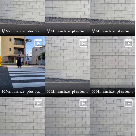
👗Minimalize+plus Summer Collection👗
👗Minimalize+plus Summer Collection👗
👗Minimalize+plus Summer Collection👗
ミニマライズプラス 大人上品に
ミニマライズプラス 気軽に毎日
👗Minimalize+plus Summer Collection👗
👗Minimalize+plus Summer Collection👗
👗Minimalize+plus Summer Collection👗
トレンドを取り入れた スタイリ
洗える 快適パンツ
ッシュな フーディージャケット
ブラック
Ｓ
¥0
ホワイト
Ｓ
¥0