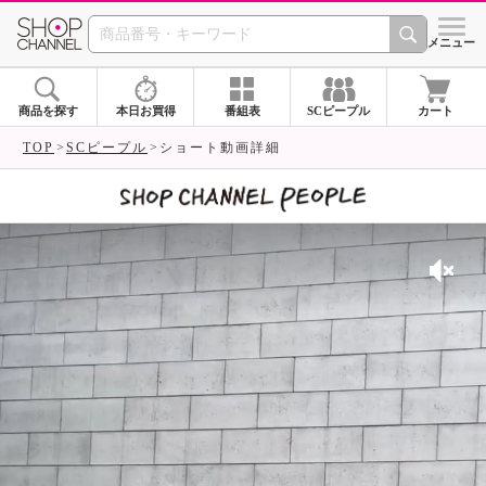
SHOP CHANNEL 
メニュー
商品を探す
本日お買得
番組表
SCピープル
カート
TOP
SCピープル
ショート動画詳細