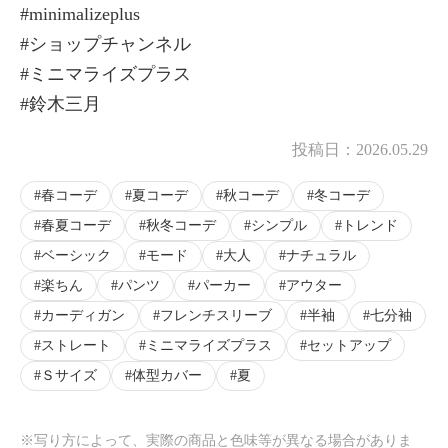
#minimalizeplus
#ショップチャンネル
#ミニマライズプラス
#鈴木三月
投稿日：
2026.05.29
春コーデ
夏コーデ
秋コーデ
冬コーデ
春夏コーデ
秋冬コーデ
シンプル
トレンド
ベーシック
モード
大人
ナチュラル
楽ちん
パンツ
パーカー
アウター
カーディガン
フレンチスリーブ
半袖
七分袖
ストレート
ミニマライズプラス
セットアップ
Ｓサイズ
体型カバー
夏
※写り方によって、実際の商品と色味等が異なる場合がありま