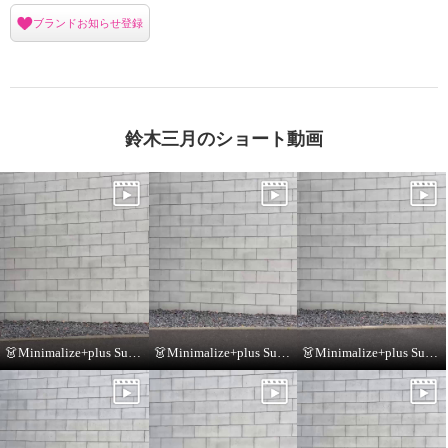
ブランドお知らせ登録
鈴木三月のショート動画
👗Minimalize+plus Summer Collection👗
👗Minimalize+plus Summer Collection👗
👗Minimalize+plus Summer Collection👗