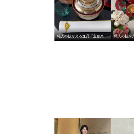
兼用折りたたみ日傘 収納バッ
グ付
ブラック
¥0
職人の技が光る逸品「宝独楽」の蓋付き椀