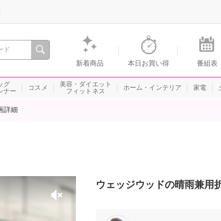
録
、瞬間を。通販・テレビショッピングのショップチャンネル
新着商品
本日お買い得
番組表
ッグ
美容・ダイエット
コスメ
ホーム・インテリア
家電
ンナー
フィットネス
画詳細
ウェッジウッドの晴雨兼用