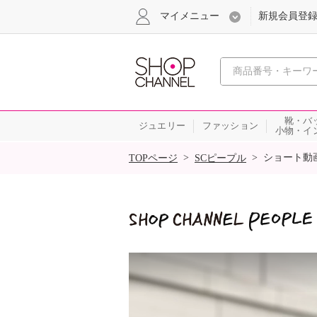
マイメニュー
新規会員登
心おどる
靴・バ
ジュエリー
ファッション
小物・イ
SALE
>
>
ショート動
TOPページ
SCピープル