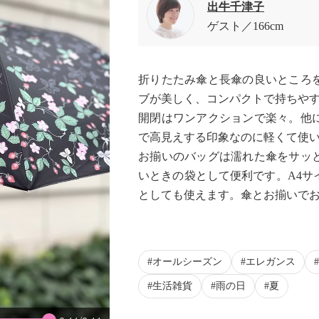
出牛千津子
ゲスト
166cm
折りたたみ傘と長傘の良いところ
ブが美しく、コンパクトで持ちや
開閉はワンアクションで楽々。他
で高見えする印象なのに軽くて使
お揃いのバッグは濡れた傘をサッ
いときの袋として便利です。A4サ
としても使えます。傘とお揃いで
オールシーズン
エレガンス
生活雑貨
雨の日
夏