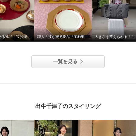
職人の技が光る逸品「宝独楽」の蓋付き椀
職人の技が光る逸品「宝独楽」のてまり蓋付き小鉢
一覧を見る
出牛千津子のスタイリング