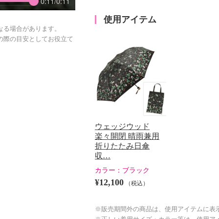
0:11/0:11
使用アイテム
なる場合があります。
の際の目安としてお役立て
ウェッジウッド
楽々開閉 晴雨兼用
折りたたみ日傘
収…
カラー：
ブラック
¥12,100
（税込）
※販売期間外の商品は、使用アイテムに表