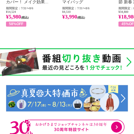
カバー！ メイク効果...
マイバッグ
節 新春
期間限定：7/31〜8/6
期間限定：7/31〜8/6
期間限定：8
¥14,524
¥4,510
¥34,800
¥5,980
¥3,990
¥18,98
(税込)
(税込)
58%OFF
45%OF