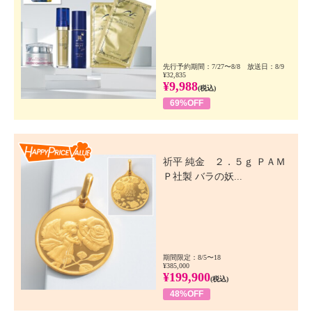
先行予約期間：7/27〜8/8 放送日：8/9
¥32,835
¥9,988
(税込)
69%OFF
Happy Price Value
祈平 純金 ２．５ｇ ＰＡＭ
Ｐ社製 バラの妖...
期間限定：8/5〜18
¥385,000
¥199,900
(税込)
48%OFF