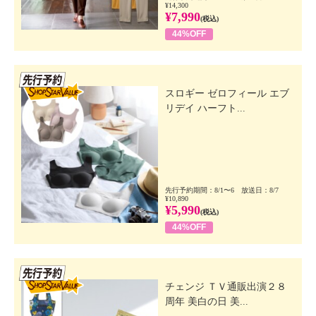
¥14,300
¥7,990
(税込)
44%OFF
先行SSV
スロギー ゼロフィール エブ
リデイ ハーフト...
先行予約期間：8/1〜6 放送日：8/7
¥10,890
¥5,990
(税込)
44%OFF
先行SSV
チェンジ ＴＶ通販出演２８
周年 美白の日 美...