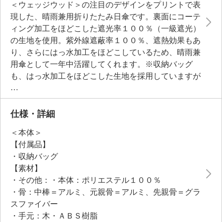
＜ウェッジウッド＞の注目のデザインをプリントで表
現した、晴雨兼用折りたたみ日傘です。裏面にコーテ
ィング加工をほどこした遮光率１００％（一級遮光）
の生地を使用。紫外線遮蔽率１００％、遮熱効果もあ
り、さらにはっ水加工をほどこしているため、晴雨兼
用傘として一年中活躍してくれます。※収納バッグ
も、はっ水加工をほどこした生地を採用していますが
縫い目から水が漏れる場合があります。長傘と折りた
たみ傘のそれぞれ良いところを取り入れ、簡単に開閉
できる使いやすい仕様です。収納バッグは、傘を閉じ
仕様・詳細
て中棒を縮めればそのまま入るので、急いでいる時や
＜本体＞
きちんとたたむ余裕のない時に重宝します。収納バッ
【付属品】
グのスナップを止めればスリムに収納できます。Ａ４
・収納バッグ
サイズ収納可能で、ちょっとしたエコバッグとしても
【素材】
お使いいただけます。
・その他：・本体：ポリエステル１００％
・骨：中棒＝アルミ、元親骨＝アルミ、先親骨＝グラ
スファイバー
・手元：木・ＡＢＳ樹脂