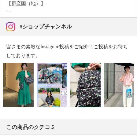
【原産国（地）】
・中国製
【サイズ】
・親骨 約５０ｃｍ
#ショップチャンネル
・全長：（折りたたみ時）約３４ｃｍ
（伸ばした時）約５７ｃｍ
皆さまの素敵なInstagram投稿をご紹介！ご投稿をお待ち
【重さ】
・本体：約２３０ｇ
しております。
＜収納バッグ＞
【詳細】
・開口部：オープン
・ハンドル：あり （２本）
・メイン室：１室
【素材】
・その他：・ポリエステル１００％
【サイズ】
この商品のクチコミ
・サイズ：約 縦３２．５ｃｍ × 最大横２４ｃｍ
・ハンドル立ち上がり約 １４ｃｍ