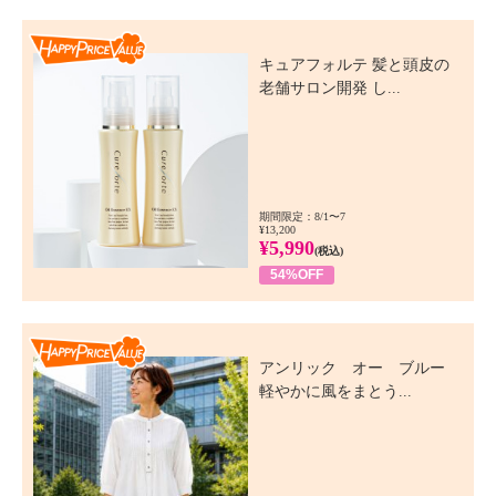
Happy Price Value
キュアフォルテ 髪と頭皮の
老舗サロン開発 し...
期間限定：8/1〜7
¥13,200
¥5,990
(税込)
54%OFF
Happy Price Value
アンリック オー ブルー
軽やかに風をまとう...