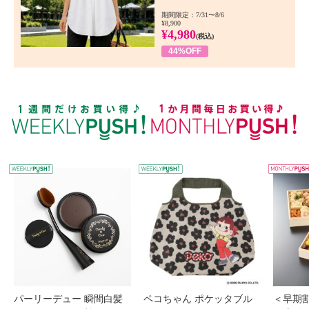
期間限定：7/31〜8/6
¥8,900
¥4,980
(税込)
44%OFF
WEEKLY PUSH
W
パーリーデュー 瞬間白髪
ペコちゃん ポケッタブル
＜早期