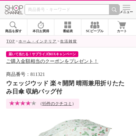
SHOP CHANNEL 
メニュー
商品を探す
本日お買得
番組表
SCピープル
カート
TOP
ホーム・インテリア
生活雑貨
届いて当たる！サプライズBOXキャンペーン
ク
ご購入金額相当のクーポンをプレゼント！
ク
商品番号：811321
ウェッジウッド 楽々開閉 晴雨兼用折りたた
み日傘 収納バッグ付
（
95件のクチコミ
）