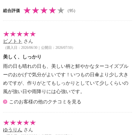
・その他：・Ａ４サイズ収納可
総合評価
（95）
【重さ】
・約２７ｇ
※表記数値は生地の一部の結果であり、製品全体の性
ピノトト
さん
能を保証するものではありません
（購入日：2026/06/30｜公開日：2026/07/10）
※ＪＩＳ Ｌ １９２５、ＪＩＳ Ｌ １０５５ Ａ
法
美しく、しっかり
雨の日も晴れの日も、美しい柄と鮮やかなターコイズブル
ーのおかげで気分がよいです！いつもの日傘より少し大き
めですが、作りがとてもしっかりとしていて少しくらいの
風が強い日や雨降りには心強いです。
このお客様の他のクチコミを見る
ゆうりん
さん