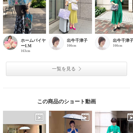
ホームバイヤ
出牛千津子
出牛千津
ーI.M
166cm
166cm
163cm
一覧を見る
この商品のショート動画