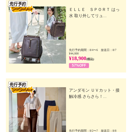
先行SSV
ＥＬＬＥ ＳＰＯＲＴ はっ
水 取り外してリュ...
先行予約期間：8/4〜6 放送日：8/7
¥44,000
¥18,900
(税込)
57%OFF
先行SSV
アンダモン ＵＶカット・接
触冷感 さらさら！...
先行予約期間：8/2〜7 放送日：8/8