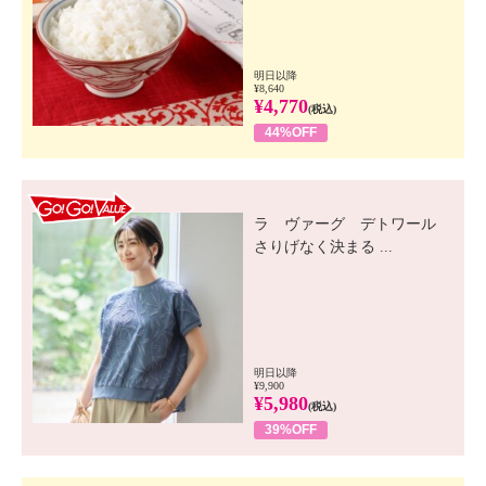
明日以降
¥8,640
¥4,770
(税込)
44%OFF
GO! GO! VALUE
ラ ヴァーグ デトワール
さりげなく決まる ...
明日以降
¥9,900
¥5,980
(税込)
39%OFF