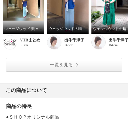
ウェッジウッド 楽々開閉 晴雨兼用折りたたみ日傘 収納バッグ付
ウェッジウッドの晴雨兼用折りたたみ日傘
ウェッジウッドの
VTRまとめ
出牛千津子
出牛千津
－ cm
166cm
166cm
一覧を見る
この商品について
商品の特長
●ＳＨＯＰオリジナル商品