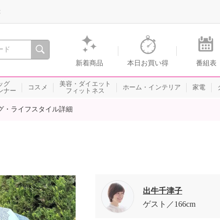
録
、瞬間を。通販・テレビショッピングのショップチャンネル
新着商品
本日お買い得
番組表
ッグ
美容・ダイエット
コスメ
ホーム・インテリア
家電
ンナー
フィットネス
グ・ライフスタイル詳細
出牛千津子
ゲスト
166cm