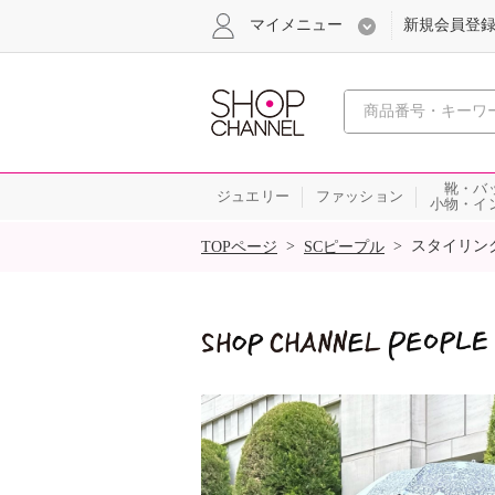
マイメニュー
新規会員登
心おどる
靴・バ
ジュエリー
ファッション
小物・イ
SALE
>
>
スタイリン
TOPページ
SCピープル